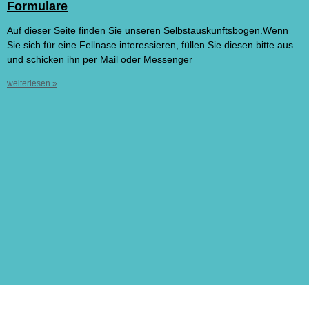
Formulare
März 10, 2021
Keine Kommentare
Auf dieser Seite finden Sie unseren Selbstauskunftsbogen.Wenn
Sie sich für eine Fellnase interessieren, füllen Sie diesen bitte aus
und schicken ihn per Mail oder Messenger
weiterlesen »