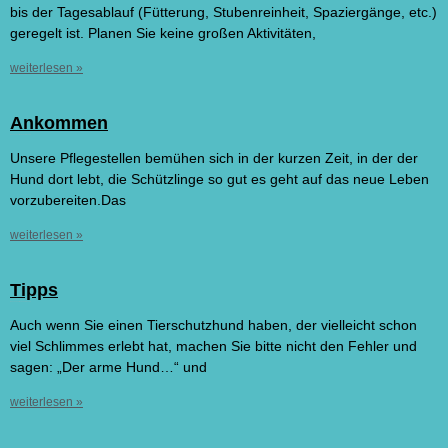
bis der Tagesablauf (Fütterung, Stubenreinheit, Spaziergänge, etc.)
geregelt ist. Planen Sie keine großen Aktivitäten,
weiterlesen »
Ankommen
März 10, 2021
Keine Kommentare
Unsere Pflegestellen bemühen sich in der kurzen Zeit, in der der
Hund dort lebt, die Schützlinge so gut es geht auf das neue Leben
vorzubereiten.Das
weiterlesen »
Tipps
März 10, 2021
Keine Kommentare
Auch wenn Sie einen Tierschutzhund haben, der vielleicht schon
viel Schlimmes erlebt hat, machen Sie bitte nicht den Fehler und
sagen: „Der arme Hund…“ und
weiterlesen »